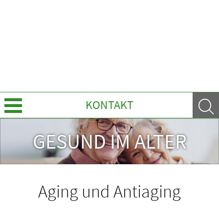
KONTAKT
Über Uns
GESUND IM ALTER
Leistungen
Ratgeber
Aging und Antiaging
Krankheiten & Therapie